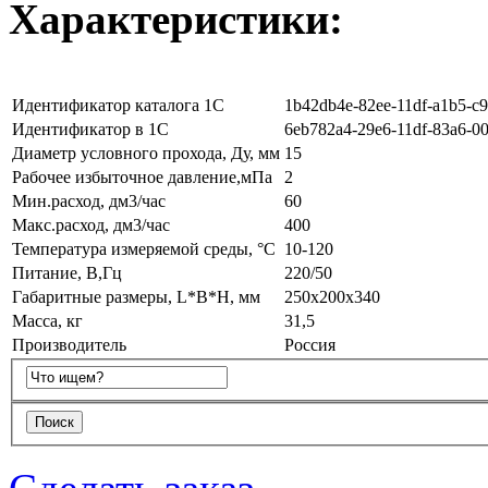
Характеристики:
Идентификатор каталога 1С
1b42db4e-82ee-11df-a1b5-c
Идентификатор в 1С
6eb782a4-29e6-11df-83a6-0
Диаметр условного прохода, Ду, мм
15
Рабочее избыточное давление,мПа
2
Мин.расход, дм3/час
60
Макс.расход, дм3/час
400
Температура измеряемой среды, °С
10-120
Питание, В,Гц
220/50
Габаритные размеры, L*B*H, мм
250х200х340
Масса, кг
31,5
Производитель
Россия