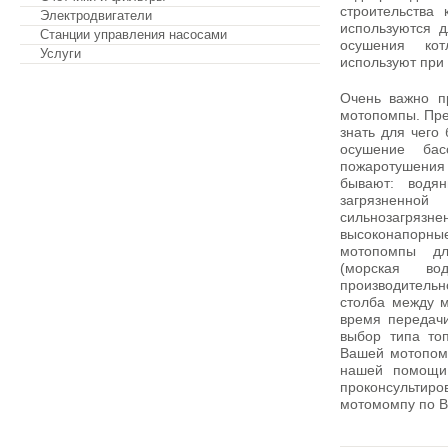
строительства
Электродвигатели
используются д
Станции управления насосами
осушения кот
Услуги
используют при
Очень важно п
мотопомпы. Пре
Обратная связь
знать для чего 
осушение бас
пожаротушения
бывают: водя
загрязненной
сильнозагряз
высоконапорн
мотопомпы дл
(морская в
производитель
столба между м
время передач
выбор типа топ
Вашей мотопомп
нашей помощи,
проконсультиро
мотомомпу по В