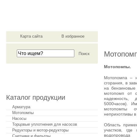
материально-техническ
Карта сайта
В избранное
О компании
Мотопом
Мотопомпы.
Сделать заказ
Мотопомпа – н
сгорания, в за
на бензиновые
мотопомп от о
Каталог продукции
надежность, 
5000часов). И
Арматура
мотопомпы о
Мотопомпы
неприхотливы в 
Насосы
Торцовые уплотнения для насосов
Область приме
участков, где
Редукторы и мотор-редукторы
водопровода
Счетчики и фильтры