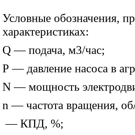
Условные обозначения, п
характеристиках:
Q — подача, м3/час;
Р — давление насоса в агр
N — мощность электродви
n — частота вращения, об
— КПД, %;