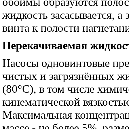
обоймы образуются полост
жидкость засасывается, а 
винта к полости нагнетани
Перекачиваемая жидкос
Насосы одновинтовые пре
чистых и загрязнённых ж
(80°С), в том числе хими
кинематической вязкостью
Максимальная концентрац
массе - не более 5%, разм