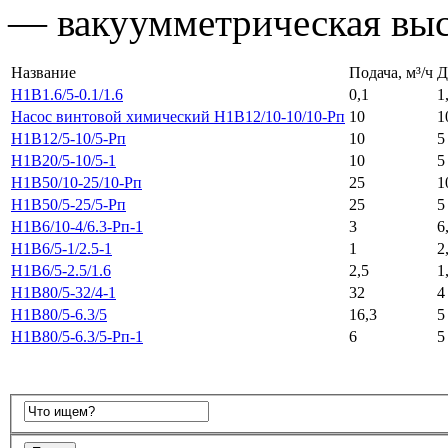
— вакуумметрическая выс
Название
Подача, м³/ч
Д
Н1В1.6/5-0.1/1.6
0,1
1
Насос винтовой химический Н1В12/10-10/10-Рп
10
1
Н1В12/5-10/5-Рп
10
5
Н1В20/5-10/5-1
10
5
Н1В50/10-25/10-Рп
25
1
Н1В50/5-25/5-Рп
25
5
Н1В6/10-4/6.3-Рп-1
3
6
Н1В6/5-1/2.5-1
1
2
Н1В6/5-2.5/1.6
2,5
1
Н1В80/5-32/4-1
32
4
Н1В80/5-6.3/5
16,3
5
Н1В80/5-6.3/5-Рп-1
6
5