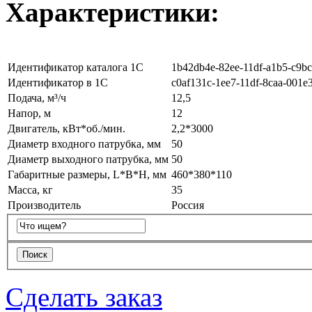
Характеристики:
Идентификатор каталога 1С
1b42db4e-82ee-11df-a1b5-c9b
Идентификатор в 1С
c0af131c-1ee7-11df-8caa-001e
Подача, м³/ч
12,5
Напор, м
12
Двигатель, кВт*об./мин.
2,2*3000
Диаметр входного патрубка, мм
50
Диаметр выходного патрубка, мм
50
Габаритные размеры, L*B*H, мм
460*380*110
Масса, кг
35
Производитель
Россия
Сделать заказ