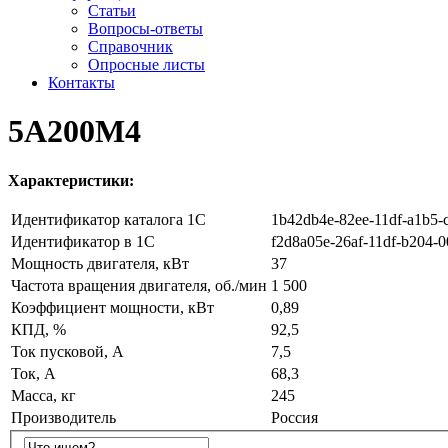
Статьи
Вопросы-ответы
Справочник
Опросные листы
Контакты
5A200M4
Характеристики:
Идентификатор каталога 1С
1b42db4e-82ee-11df-a1b5-
Идентификатор в 1С
f2d8a05e-26af-11df-b204-
Мощность двигателя, кВт
37
Частота вращения двигателя, об./мин
1 500
Коэффициент мощности, кВт
0,89
КПД, %
92,5
Ток пусковой, А
7,5
Ток, А
68,3
Масса, кг
245
Производитель
Россия