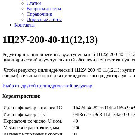
Статьи
Вопросы-ответы
Справочник
Опросные листы
Контакты
1Ц2У-200-40-11(12,13)
Редуктор цилиндрический двухступенчатый 1Ц2У-200-40-11(12,
цилиндрический двухступенчатый обеспечивает постоянную уг
Чтобы редуктор цилиндрический 1Ц2У-200-40-11(12,13) купить
сборки(все типы сборки для цилиндрического редуктора указан
Выбрать другой цилиндрический редуктор
Характеристики:
Идентификатор каталога 1С
1b42db4e-82ee-11df-a1b5-c9bc
Идентификатор в 1С
04f8cdae-29d8-11df-83a6-001e
Передаточное число, U ном.
40
Межосевое расстояние, мм
200
Вариант исполнения сборки
11