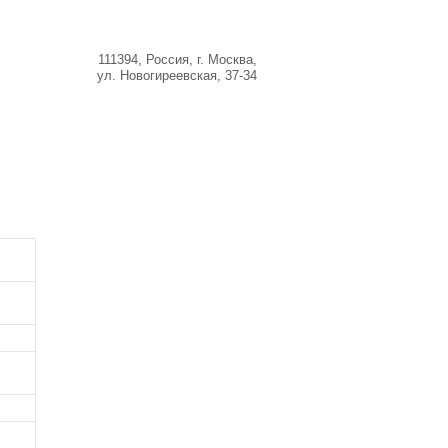
+7 (495) 943
-13-83
111394,
Россия
,
г. Москва
,
ул. Новогиреевская, 37-34
Информация
Контакты