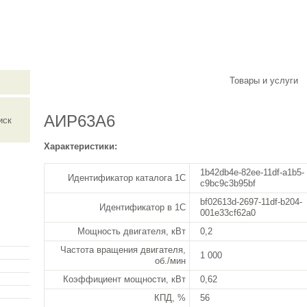
ериально-технического снабжения
О компании
Новости
Товары и услуги
АИР63А6
Характеристики:
1b42db4e-82ee-11df-a1b5-
Идентификатор каталога 1С
c9bc9c3b95bf
bf02613d-2697-11df-b204-
Идентификатор в 1С
001e33cf62a0
Мощность двигателя, кВт
0,2
Частота вращения двигателя,
1 000
об./мин
Коэффициент мощности, кВт
0,62
КПД, %
56