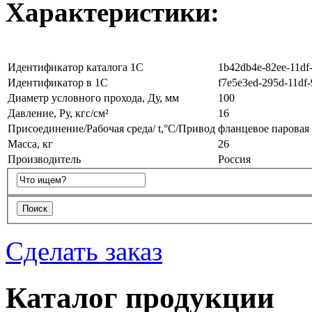
Характеристики:
Идентификатор каталога 1С
1b42db4e-82ee-11df
Идентификатор в 1С
f7e5e3ed-295d-11df
Диаметр условного прохода, Ду, мм
100
Давление, Ру, кгс/см²
16
Присоединение/Рабочая среда/ t,°C/Привод
фланцевое паровая 
Масса, кг
26
Производитель
Россия
Сделать заказ
Каталог продукции