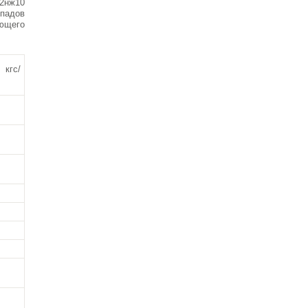
2нж10
падов
ющего
 кгс/