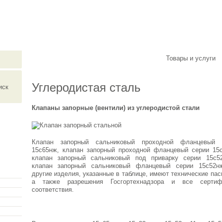
ериально-технического снабжения
О компании
Новости
Товары и услуги
Углеродистая сталь
Клапаны запорные (вентили) из углеродистой стали
Клапан запорный сальниковый проходной фланцевый 
15с65нж, клапан запорный проходной фланцевый серии 15с
клапан запорный сальниковый под приварку серии 15с52
клапан запорный сальниковый фланцевый серии 15с52н
другие изделия, указанные в таблице, имеют технические пас
а также разрешения Госгортехнадзора и все сертиф
соответствия.