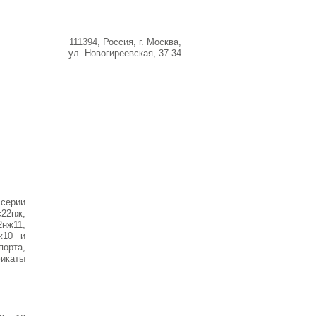
+7 (495) 943
-13-83
111394,
Россия
,
г. Москва
,
ул. Новогиреевская, 37-34
Информация
Контакты
серии
22нж,
нж11,
ж10 и
порта,
икаты