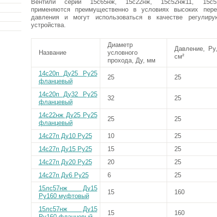
Вентили серии 15с65нж, 15с22нж, 15с52нж11, 15с5
применяются преимущественно в условиях высоких пере
давления и могут использоваться в качестве регулиру
устройства.
Диаметр
Давление, Ру,
Название
условного
см²
прохода, Ду, мм
14с20п Ду25 Ру25
25
25
фланцевый
14с20п Ду32 Ру25
32
25
фланцевый
14с22нж Ду25 Ру25
25
25
фланцевый
14с27п Ду10 Ру25
10
25
14с27п Ду15 Ру25
15
25
14с27п Ду20 Ру25
20
25
14с27п Ду6 Ру25
6
25
15лс57нж Ду15
15
160
Ру160 муфтовый
15лс57нж Ду15
15
160
Ру160 фланцевый