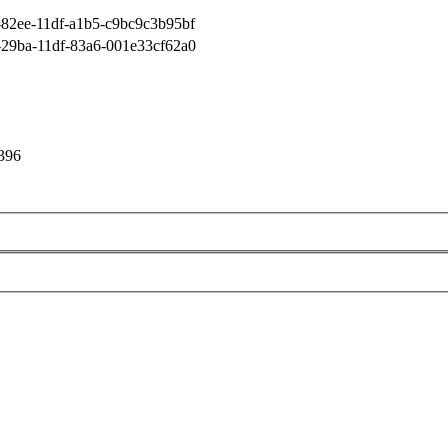
82ee-11df-a1b5-c9bc9c3b95bf
29ba-11df-83a6-001e33cf62a0
396