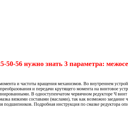
50-56 нужно знать 3 параметра: межосев
момента и частоты вращения механизмов. Во внутреннем устрой
ля преобразования и передачи крутящего момента на винтовое у
инированными. В одноступенчатом червячном редукторе Ч винт 
азка вязкими составами (маслами), так как возможно заедание 
я подшипников. Подробная инструкция по смазке редуктора опи