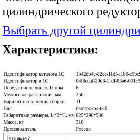
цилиндрического редуктор
Выбрать другой цилиндри
Характеристики:
Идентификатор каталога 1С
1b42db4e-82ee-11df-a1b5-c9bc
Идентификатор в 1С
04f8cdaf-29d8-11df-83a6-001e
Передаточное число, U ном.
8
Межосевое расстояние, мм
250
Вариант исполнения сборки
11
Вал
быстроходный
Габаритные размеры, L*B*H, мм
825*290*530
Масса, кг
310
Производитель
Россия