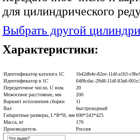
для цилиндрического реду
Выбрать другой цилиндри
Характеристики:
Идентификатор каталога 1С
1b42db4e-82ee-11df-a1b5-c9bc
Идентификатор в 1С
04f8cdac-29d8-11df-83a6-001e
Передаточное число, U ном.
20
Межосевое расстояние, мм
200
Вариант исполнения сборки
11
Вал
быстроходный
Габаритные размеры, L*B*H, мм
690*243*425
Масса, кг
170
Производитель
Россия