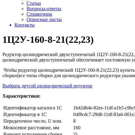
Статьи
Вопросы-ответы
Справочник
Опросные листы
Контакты
1Ц2У-160-8-21(22,23)
Редуктор цилиндрический двухступенчатый 1Ц2У-160-8-21(22,2
цилиндрический двухступенчатый обеспечивает постоянную уг
Чтобы редуктор цилиндрический 1Ц2У-160-8-21(22,23) купить 
сборки(все типы сборки для цилиндрического редуктора указан
Выбрать другой цилиндрический редуктор
Характеристики:
Идентификатор каталога 1С
1b42db4e-82ee-11df-a1b5-c9bc
Идентификатор в 1С
04f8cdc7-29d8-11df-83a6-001e
Передаточное число, U ном.
8
Межосевое расстояние, мм
160
Вариант исполнения сборки
21