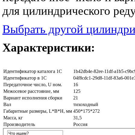
для цилиндрического реду
Выбрать другой цилиндри
Характеристики:
Идентификатор каталога 1С
1b42db4e-82ee-11df-a1b5-c9bc
Идентификатор в 1С
04f8cdc1-29d8-11df-83a6-001e
Передаточное число, U ном.
16
Межосевое расстояние, мм
125
Вариант исполнения сборки
21
Вал
тихоходный
Габаритные размеры, L*B*H, мм
450*175*272
Масса, кг
31,5
Производитель
Россия