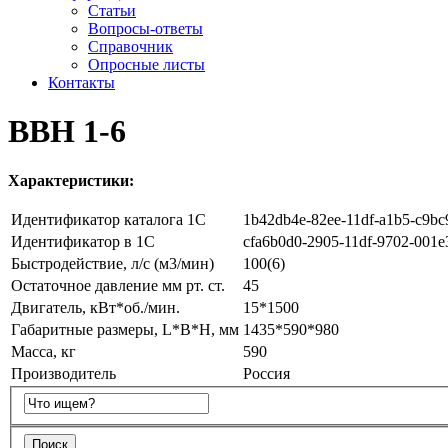
Статьи
Вопросы-ответы
Справочник
Опросные листы
Контакты
ВВН 1-6
Характеристики:
Идентификатор каталога 1С
1b42db4e-82ee-11df-a1b5-c9bc
Идентификатор в 1С
cfa6b0d0-2905-11df-9702-001e
Быстродействие, л/с (м3/мин)
100(6)
Остаточное давление мм рт. ст.
45
Двигатель, кВт*об./мин.
15*1500
Габаритные размеры, L*B*H, мм
1435*590*980
Масса, кг
590
Производитель
Россия