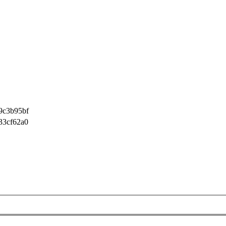
9c3b95bf
33cf62a0