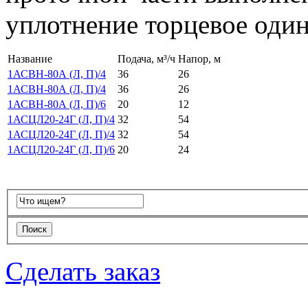
уплотнение торцевое один
Название
Подача, м³/ч
Напор, м
1АСВН-80А (Л, П)/4
36
26
1АСВН-80А (Л, П)/4
36
26
1АСВН-80А (Л, П)/6
20
12
1АСЦЛ20-24Г (Л, П)/4
32
54
1АСЦЛ20-24Г (Л, П)/4
32
54
1АСЦЛ20-24Г (Л, П)/6
20
24
Сделать заказ