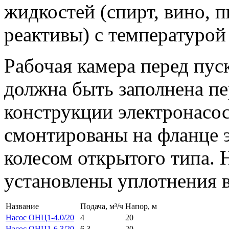
жидкостей (спирт, вино, п
реактивы) с температурой
Рабочая камера перед пус
должна быть заполнена п
конструкции электронасо
смонтированы на фланце э
колесом открытого типа.
установлены уплотнения в
Название
Подача, м³/ч
Напор, м
Насос ОНЦ1-4.0/20
4
20
Насос ОНЦ1-6.3/20
6,3
20