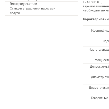
12Х18Н10Т,
Электродвигатели
взрывозащищ
Станции управления насосами
необходимые ли
Услуги
Характеристик
Идентифика
Обратная связь
Иде
Частота вращ
Мощность
Допускаемый
Диаметр вхо
Диаметр выхо
Габаритные 