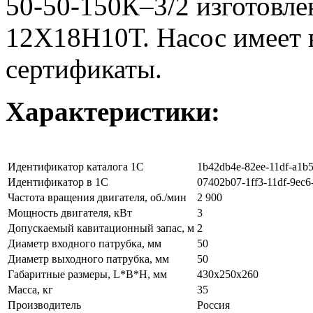
50-50-150К–3/2 изготовл
12Х18Н10Т. Насос имеет 
сертификаты.
Характеристики:
Идентификатор каталога 1С
1b42db4e-82ee-11df-a1b
Идентификатор в 1С
07402b07-1ff3-11df-9ec6
Частота вращения двигателя, об./мин
2 900
Мощность двигателя, кВт
3
Допускаемый кавитационный запас, м
2
Диаметр входного патрубка, мм
50
Диаметр выходного патрубка, мм
50
Габаритные размеры, L*B*H, мм
430x250x260
Масса, кг
35
Производитель
Россия