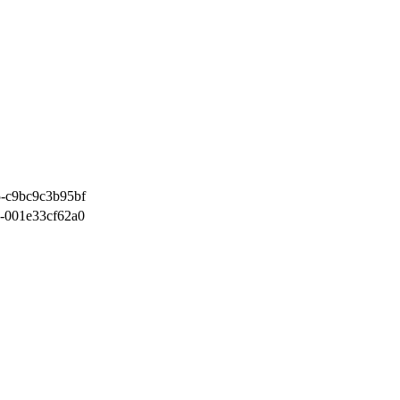
5-c9bc9c3b95bf
6-001e33cf62a0