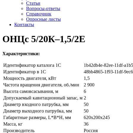
Статьи
Вопросы-ответы
Справочник
Опросные листы
Контакты
ОНЦс 5/20К–1,5/2E
Характеристики:
Идентификатор каталога 1С
1b42db4e-82ee-11df-a1b
Идентификатор в 1С
48bb4865-1f93-11df-9ec
Мощность двигателя, кВт
1,5
Частота вращения двигателя, об./мин
2 900
Высота самовсасывания, м
6
Допускаемый кавитационный запас, м
2
Диаметр входного патрубка, мм
50
Диаметр выходного патрубка, мм
50
Габаритные размеры, L*B*H, мм
620x200x245
Масса, кг
36
Производитель
Россия