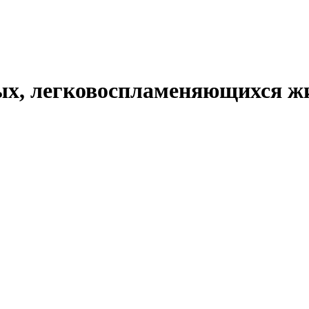
ых, легковоспламеняющихся жи