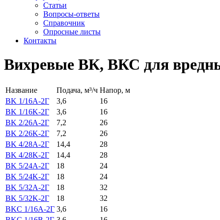
Статьи
Вопросы-ответы
Справочник
Опросные листы
Контакты
Вихревые ВК, ВКС для вредн
Название
Подача, м³/ч
Напор, м
ВK 1/16A-2Г
3,6
16
ВK 1/16K-2Г
3,6
16
ВK 2/26A-2Г
7,2
26
ВK 2/26K-2Г
7,2
26
ВK 4/28A-2Г
14,4
28
ВK 4/28K-2Г
14,4
28
ВK 5/24A-2Г
18
24
ВK 5/24K-2Г
18
24
ВK 5/32A-2Г
18
32
ВK 5/32K-2Г
18
32
ВKС 1/16A-2Г
3,6
16
ВKС 1/16B-2Г
3,6
16