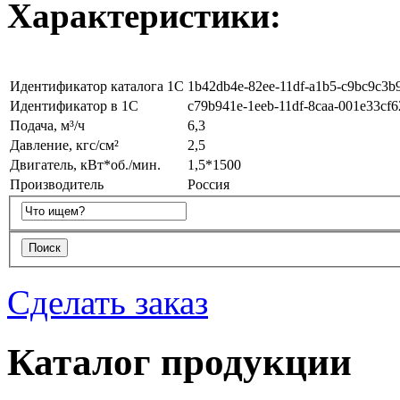
Характеристики:
Идентификатор каталога 1С
1b42db4e-82ee-11df-a1b5-c9bc9c3b
Идентификатор в 1С
c79b941e-1eeb-11df-8caa-001e33cf6
Подача, м³/ч
6,3
Давление, кгс/см²
2,5
Двигатель, кВт*об./мин.
1,5*1500
Производитель
Россия
Сделать заказ
Каталог продукции