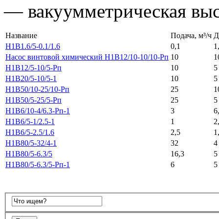
— вакуумметрическая выс
Название
Подача, м³/ч
Д
Н1В1.6/5-0.1/1.6
0,1
1
Насос винтовой химический Н1В12/10-10/10-Рп
10
1
Н1В12/5-10/5-Рп
10
5
Н1В20/5-10/5-1
10
5
Н1В50/10-25/10-Рп
25
1
Н1В50/5-25/5-Рп
25
5
Н1В6/10-4/6.3-Рп-1
3
6
Н1В6/5-1/2.5-1
1
2
Н1В6/5-2.5/1.6
2,5
1
Н1В80/5-32/4-1
32
4
Н1В80/5-6.3/5
16,3
5
Н1В80/5-6.3/5-Рп-1
6
5