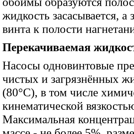
обоймы образуются полост
жидкость засасывается, а 
винта к полости нагнетани
Перекачиваемая жидкос
Насосы одновинтовые пре
чистых и загрязнённых ж
(80°С), в том числе хими
кинематической вязкостью
Максимальная концентрац
массе - не более 5%, разм