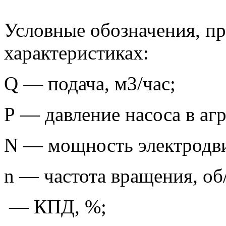
Условные обозначения, п
характеристиках:
Q — подача, м3/час;
Р — давление насоса в агр
N — мощность электродви
n — частота вращения, об
— КПД, %;