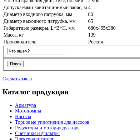
Частота вращения двигателя, об./мин
2 900
Допускаемый кавитационный запас, м
4
Диаметр входного патрубка, мм
80
Диаметр выходного патрубка, мм
65
Габаритные размеры, L*B*H, мм
680х455х380
Масса, кг
139
Производитель
Россия
Сделать заказ
Каталог продукции
Арматура
Мотопомпы
Насосы
Торцовые уплотнения для насосов
Редукторы и мотор-редукторы
Счетчики и фильтры
Электродвигатели