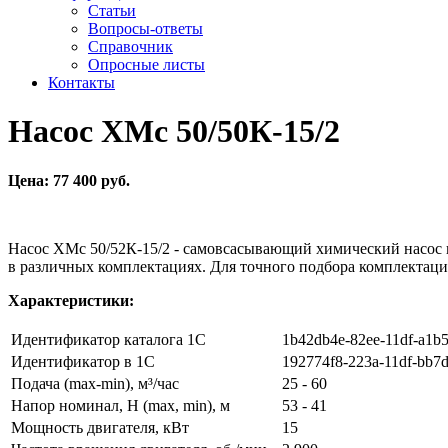
Статьи
Вопросы-ответы
Справочник
Опросные листы
Контакты
Насос ХМс 50/50К-15/2
Цена: 77 400 руб.
Насос ХМс 50/52К-15/2 - самовсасывающий химический насос
в различных комплектациях. Для точного подбора комплектации
Характеристики:
Идентификатор каталога 1С
1b42db4e-82ee-11df-a1b
Идентификатор в 1С
192774f8-223a-11df-bb7
Подача (max-min), м³/час
25 - 60
Напор номинал, Н (max, min), м
53 - 41
Мощность двигателя, кВт
15