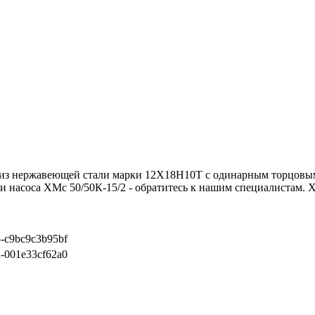
 из нержавеющей стали марки 12Х18Н10Т с одинарным торцовым
 насоса ХМс 50/50К-15/2 - обратитесь к нашим специалистам. Х
5-c9bc9c3b95bf
d-001e33cf62a0